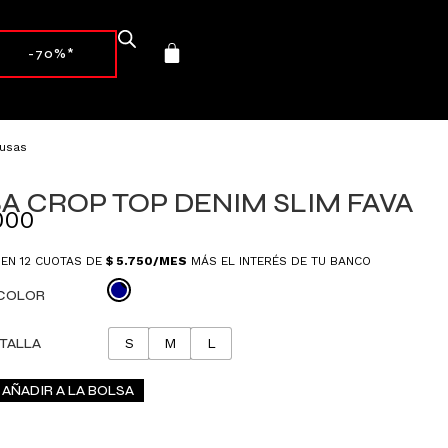
-70%*
lusas
A CROP TOP DENIM SLIM FAVA
000
 EN 12 CUOTAS DE
$
5.750
/MES
MÁS EL INTERÉS DE TU BANCO
COLOR
TALLA
S
M
L
AÑADIR A LA BOLSA