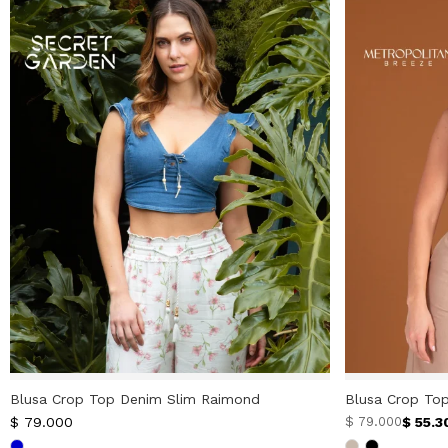
Blusa Crop Top Denim Slim Raimond
Blusa Crop Top
$
79.000
$
55.3
$
79.000