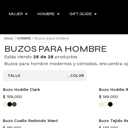
MUJER
HOMBRE
GIFT GUIDE
Inicio
/
HOMBRE
/ Buzos para hombre
BUZOS PARA HOMBRE
Estás viendo
28 de 28
productos
Buzos para hombre modernos y cómodos, encuentra opcio
⌃
TALLA
COLOR
Buzo Hoddie Clark
Buzo Hoddie R
Nuevo
Nuevo
$
159.000
$
149.000
Buzo Cuello Redondo Want
Buzo Tejido R
Nuevo
$
119.000
$
139.000