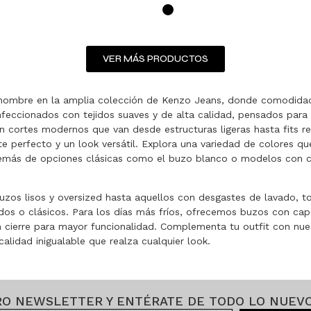
VER MÁS PRODUCTOS
hombre en la amplia colección de Kenzo Jeans, donde comodidad 
feccionados con tejidos suaves y de alta calidad, pensados para 
Con cortes modernos que van desde estructuras ligeras hasta fits r
te perfecto y un look versátil. Explora una variedad de colores qu
demás de opciones clásicas como el buzo blanco o modelos con 
uzos lisos y oversized hasta aquellos con desgastes de lavado, 
ados o clásicos. Para los días más fríos, ofrecemos buzos con capo
 cierre para mayor funcionalidad. Complementa tu outfit con nuest
calidad inigualable que realza cualquier look.
RO NEWSLETTER Y ENTÉRATE DE TODO LO NUEVO