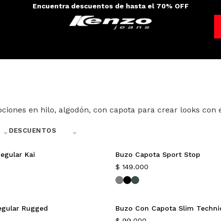
Encuentra descuentos de hasta el 70% OFF
nes en hilo, algodón, con capota para crear looks con e
⌃
⌃
DESCUENTOS
egular Kai
Buzo Capota Sport Stop
Nuevo
$
149.000
egular Rugged
Buzo Con Capota Slim Techni
$
99.000