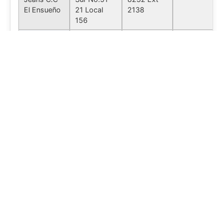
El Ensueño
21 Local
2138
156
Kenzo
Avenida
(601) 786
Bogota
Jeans C.C
Américas
8232 Ext
Factory
No.62-84
2084
Local 151
Kenzo
Calle 20 No.
(601) 786
Bogota
Jeans C.C
82-52 Local
8232 Ext
Hayuelos
1-14 / 1-15
2088
SUSCRÍBETE A NUESTRO NEWSLETTER
Kenzo
Calle 146A
(601) 786
Bogota
SUSCRIBIRME
Jeans C.C
No. 106-20
8232 Ext
Al suscribirte, confirmas que has leído la
Política de
Imperial
Local 1-110
2064
privacidad
.
Kenzo
Carrera 7 #
(601) 786
Soacha
Jeans C.C
32 – 35.
8232 Ext
Síguenos
Mercurio
Local 2-
2083
14/2-15/2-
16
Tus búsquedas favoritas