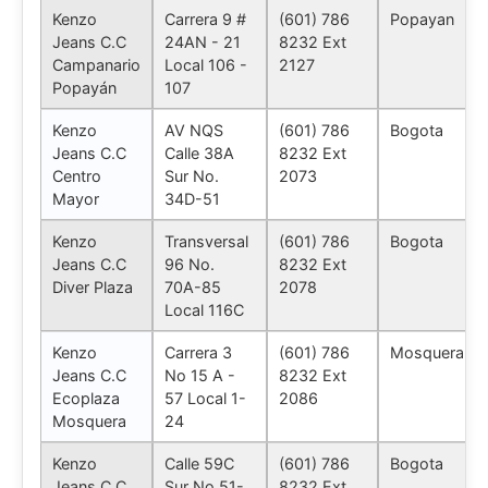
Kenzo
Carrera 9 #
(601) 786
Popayan
Jeans C.C
24AN - 21
8232 Ext
Campanario
Local 106 -
2127
Popayán
107
Kenzo
AV NQS
(601) 786
Bogota
Jeans C.C
Calle 38A
8232 Ext
Centro
Sur No.
2073
Mayor
34D-51
Kenzo
Transversal
(601) 786
Bogota
Jeans C.C
96 No.
8232 Ext
Diver Plaza
70A-85
2078
Local 116C
Kenzo
Carrera 3
(601) 786
Mosquera
Jeans C.C
No 15 A -
8232 Ext
Ecoplaza
57 Local 1-
2086
Mosquera
24
Kenzo
Calle 59C
(601) 786
Bogota
Jeans C.C
Sur No.51-
8232 Ext