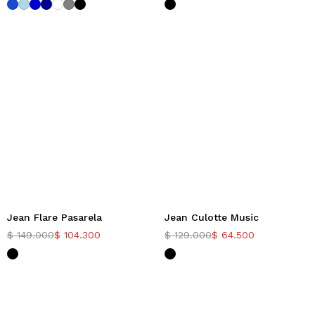
Jean Flare Pasarela
Jean Culotte Music
-30%
-50%
$
149.000
$
104.300
$
129.000
$
64.500