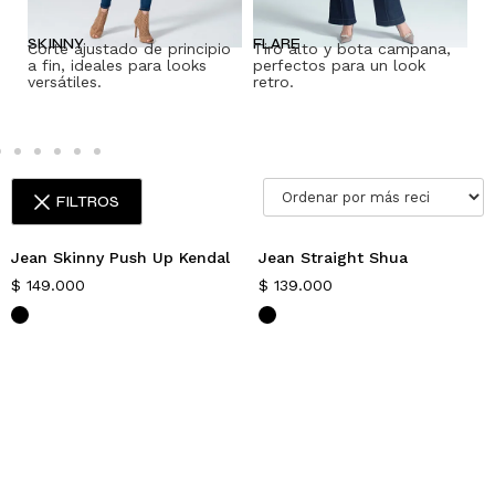
C
SKINNY
FLARE
Pi
Corte ajustado de principio
Tiro alto y bota campana,
un
a fin, ideales para looks
perfectos para un look
re
versátiles.
retro.
FILTROS
Jean Skinny Push Up Kendal
Jean Straight Shua
Nuevo
$
149.000
$
139.000