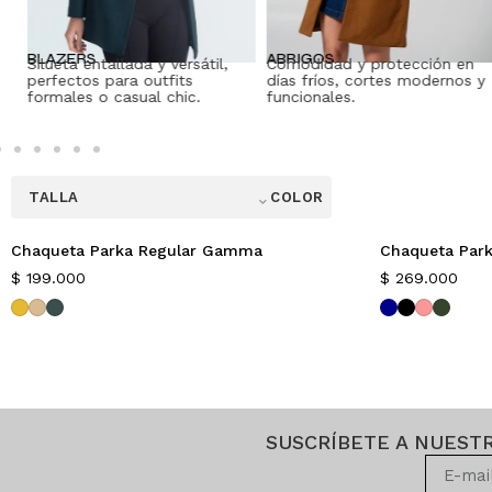
BLAZERS
ABRIGOS
Silueta entallada y versátil,
Comodidad y protección en
perfectos para outfits
días fríos, cortes modernos y
formales o casual chic.
funcionales.
⌃
TALLA
COLOR
Chaqueta Parka Regular Gamma
Chaqueta Park
Nuevo
Nuevo
$
199.000
$
269.000
SUSCRÍBETE A NUEST