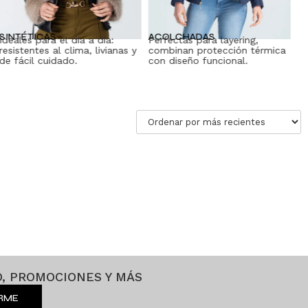
SINTÉTICAS
ACOLCHADAS
D
Ideales para el día a día:
Perfectas para layering,
Cl
resistentes al clima, livianas y
combinan protección térmica
pr
de fácil cuidado.
con diseño funcional.
cu
d
, PROMOCIONES Y MÁS
IRME