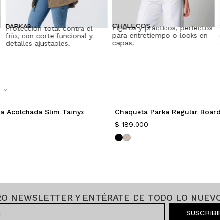
CHALECOS
PARKAS
Ligeros y prácticos, perfectos
Protección total contra el
para entretiempo o looks en
frío, con corte funcional y
capas.
detalles ajustables.
⌃
a Acolchada Slim Tainyx
Chaqueta Parka Regular Boar
$
189.000
RO NEWSLETTER Y ENTÉRATE DE TODO LO NUEVO
SUSCRIB