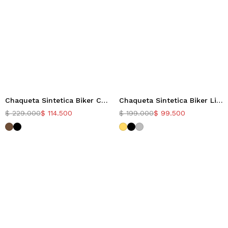
Chaqueta Sintetica Biker Crystal
Chaqueta Sintetica Biker Living
-50%
-50%
$
229.000
$
114.500
$
199.000
$
99.500