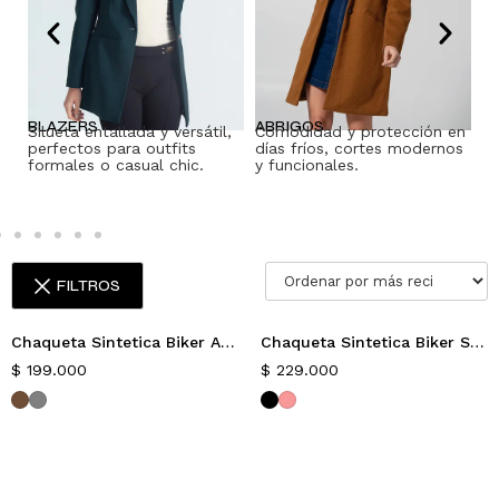
BLAZERS
ABRIGOS
P
Silueta entallada y versátil,
Comodidad y protección en
Pr
perfectos para outfits
días fríos, cortes modernos
fr
formales o casual chic.
y funcionales.
de
FILTROS
Chaqueta Sintetica Biker Ambared
Chaqueta Sintetica Biker Slim Suecia
Nuevo
Nuevo
$
199.000
$
229.000