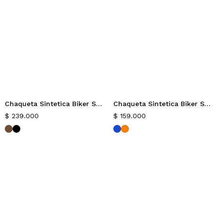
Chaqueta Sintetica Biker Slim Rails
Chaqueta Sintetica Biker Slim Marant
Nuevo
Nuevo
$
239.000
$
159.000