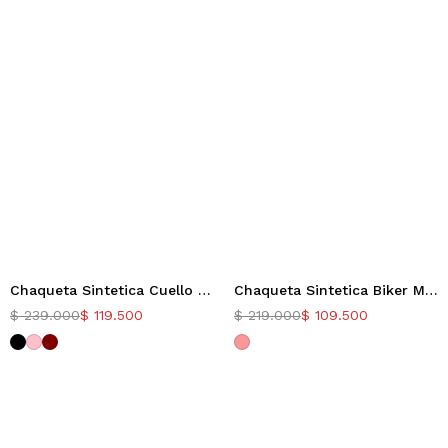
Chaqueta Sintetica Cuello Redondo Thais
Chaqueta Sintetica Biker Malia
-50%
-50%
$
239.000
$
119.500
$
219.000
$
109.500