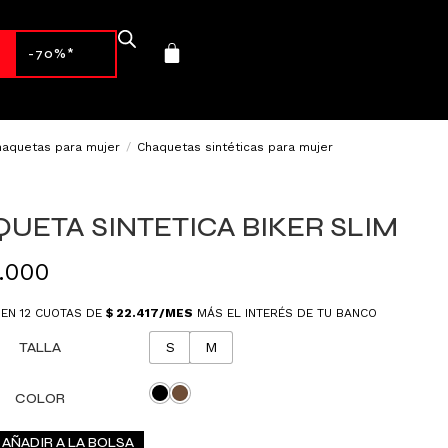
-70%*
haquetas para mujer
/
Chaquetas sintéticas para mujer
UETA SINTETICA BIKER SLIM
.000
 EN 12 CUOTAS DE
$
22.417
/MES
MÁS EL INTERÉS DE TU BANCO
TALLA
S
M
COLOR
AÑADIR A LA BOLSA