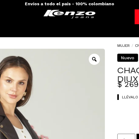
Envíos a todo el país - 100% colombiano
MUJER
/
C
Nuevo
CHAQ
DIUX
$
269
LLÉVALO