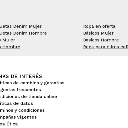
uetas Denim Mujer
Ropa en oferta
uetas Denim Hombre
Básicos Mujer
s Mujer
Basicos Hombre
s Hombre
Ropa para clima cal
NKS DE INTERÉS
íticas de cambios y garantías
eguntas frecuentes
diciones de tienda online
íticas de datos
minos y condiciones
mpañas Vigentes
ea Ética