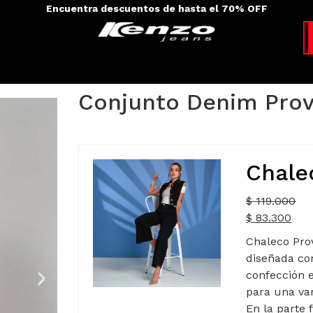
Envíos a todo el país - 100% colombiano
Conjunto Denim Pro
Chale
$
119.000
$
83.300
Chaleco Pro
diseñada con
confección e
para una va
En la parte 