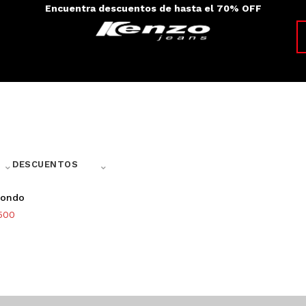
Envíos a todo el país - 100% colombiano
⌃
⌃
DESCUENTOS
condo
500