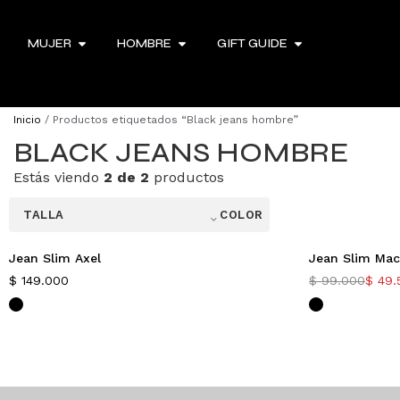
MUJER
HOMBRE
GIFT GUIDE
Inicio
/ Productos etiquetados “Black jeans hombre”
BLACK JEANS HOMBRE
Estás viendo
2 de 2
productos
⌃
TALLA
COLOR
Jean Slim Axel
Jean Slim Ma
-50%
$
149.000
$
99.000
$
49.