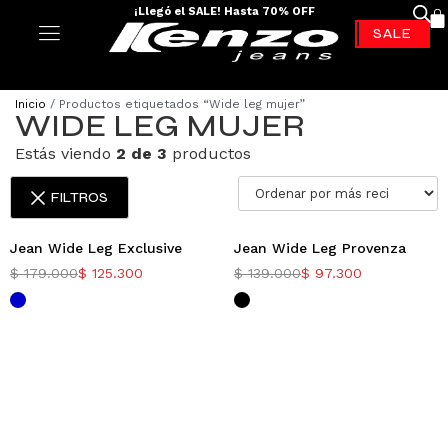
¡Llegó el SALE! Hasta 70% OFF
-70%*
Inicio
/ Productos etiquetados “Wide leg mujer”
WIDE LEG MUJER
Estás viendo
2 de 3
productos
FILTROS
Jean Wide Leg Exclusive
Jean Wide Leg Provenza
-30%
-30%
$
179.000
$
125.300
$
139.000
$
97.300