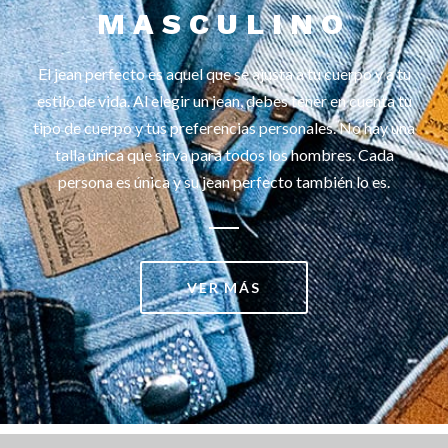
MASCULINO
El jean perfecto es aquel que se ajusta a tu cuerpo y a tu
estilo de vida. Al elegir un jean, debes tener en cuenta tu
tipo de cuerpo y tus preferencias personales. No hay una
talla única que sirva para todos los hombres. Cada
persona es única y su jean perfecto también lo es.
VER MÁS