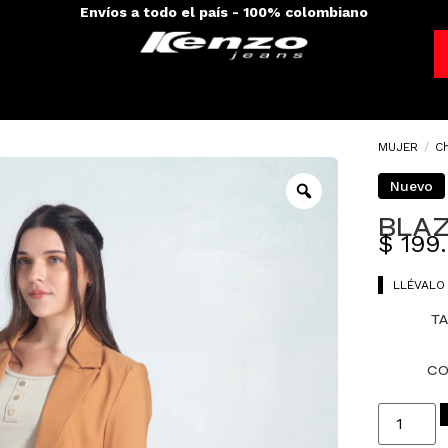
Envíos a todo el país - 100% colombiano
MUJER
/
C
Nuevo
BLAZ
$
199
LLÉVALO
TA
CO