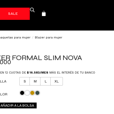
-70%*
haquetas para mujer
/
Blazer para mujer
ER FORMAL SLIM NOVA
.000
 EN 12 CUOTAS DE
$
16.583
/MES
MÁS EL INTERÉS DE TU BANCO
LLA
S
M
L
XL
LOR
AÑADIR A LA BOLSA