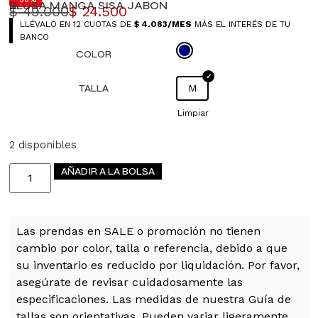
BLUSA MANGA SISA JABON
$
49.000
$
24.500
LLÉVALO EN 12 CUOTAS DE
$
4.083
/MES
MÁS EL INTERÉS DE TU
BANCO
COLOR
TALLA
M
Limpiar
2 disponibles
AÑADIR A LA BOLSA
Las prendas en SALE o promoción no tienen
cambio por color, talla o referencia, debido a que
su inventario es reducido por liquidación. Por favor,
asegúrate de revisar cuidadosamente las
especificaciones. Las medidas de nuestra Guía de
tallas son orientativas. Pueden variar ligeramente