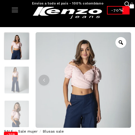
Envíos a todo el país - 100% colombiano
-70%*
SALE
/
Sale mujer
/
Blusas sale
-30%