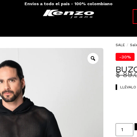
Envíos a todo el país - 100% colombiano
SALE
/
Sal
-30%
BUZ
$
89.
LLÉVALO