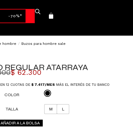
-70%*
e hombre
/
Buzos para hombre sale
O REGULAR ATARRAYA
000
$
62.300
 EN 12 CUOTAS DE
$
7.417
/MES
MÁS EL INTERÉS DE TU BANCO
COLOR
TALLA
M
L
AÑADIR A LA BOLSA