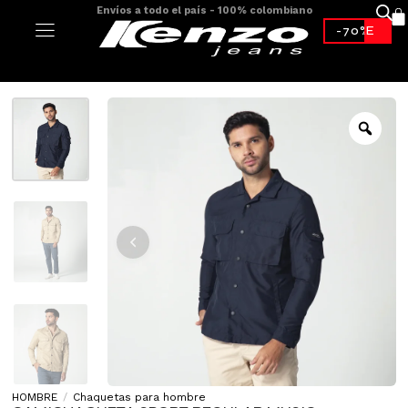
Envíos a todo el país - 100% colombiano
-70%*
HOMBRE
/
Chaquetas para hombre