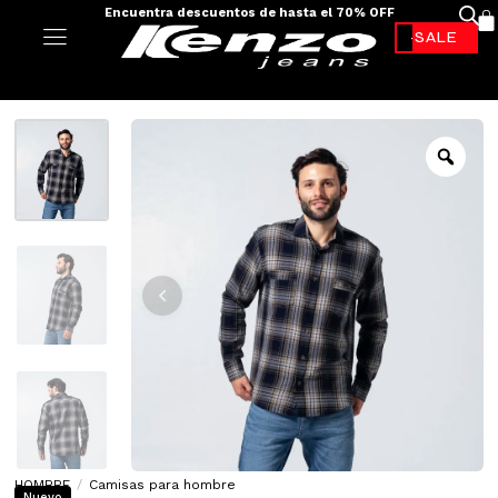
Envíos a todo el país - 100% colombiano
-70%*
HOMBRE
/
Camisas para hombre
Nuevo