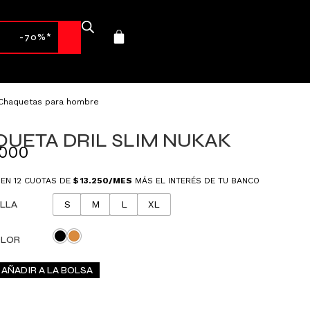
-70%*
Chaquetas para hombre
UETA DRIL SLIM NUKAK
.000
 EN 12 CUOTAS DE
$
13.250
/MES
MÁS EL INTERÉS DE TU BANCO
LLA
S
M
L
XL
LOR
AÑADIR A LA BOLSA