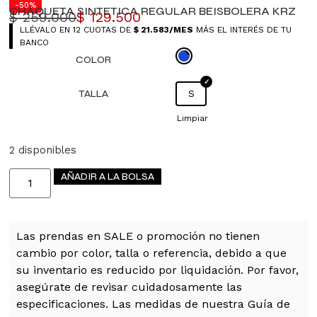
hombre
-50%
CHAQUETA SINTETICA REGULAR BEISBOLERA KRZ
$
259.000
$
129.500
LLÉVALO EN 12 CUOTAS DE
$
21.583
/MES
MÁS EL INTERÉS DE TU
BANCO
COLOR
TALLA
S
Limpiar
2 disponibles
AÑADIR A LA BOLSA
Las prendas en SALE o promoción no tienen
cambio por color, talla o referencia, debido a que
su inventario es reducido por liquidación. Por favor,
asegúrate de revisar cuidadosamente las
especificaciones. Las medidas de nuestra Guía de