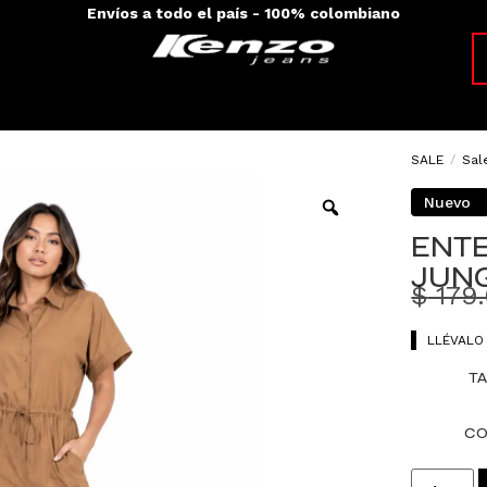
Envíos a todo el país - 100% colombiano
SALE
/
Sal
Nuevo
ENT
JUN
$
179
LLÉVALO
TA
CO