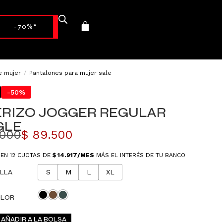
-70%*
e mujer
/
Pantalones para mujer sale
-50%
ERIZO JOGGER REGULAR
GLE
.000
$
89.500
 EN 12 CUOTAS DE
$
14.917
/MES
MÁS EL INTERÉS DE TU BANCO
LLA
S
M
L
XL
LOR
AÑADIR A LA BOLSA