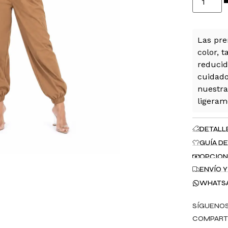
Las pre
color, t
reducid
cuidado
nuestra
ligeram
DETALL
GUÍA DE
OPCION
ENVÍO 
WHATS
SÍGUENOS
COMPART