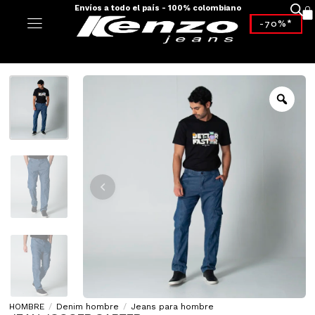
Envíos a todo el país - 100% colombiano
-70%*
HOMBRE
/
Denim hombre
/
Jeans para hombre