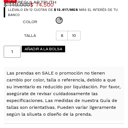
JEAN REGULAR TRUTH
$
149.000
$
74.500
LLÉVALO EN 12 CUOTAS DE
$
12.417
/MES
MÁS EL INTERÉS DE TU
BANCO
COLOR
TALLA
8
10
AÑADIR A LA BOLSA
Las prendas en SALE o promoción no tienen
cambio por color, talla o referencia, debido a que
su inventario es reducido por liquidación. Por favor,
asegúrate de revisar cuidadosamente las
especificaciones. Las medidas de nuestra Guía de
tallas son orientativas. Pueden variar ligeramente
según la silueta o diseño de la prenda.