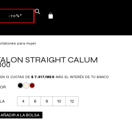
-70%*
antalones para mujer
TALON STRAIGHT CALUM
000
 EN 12 CUOTAS DE
$
7.417
/MES
MÁS EL INTERÉS DE TU BANCO
OR
LA
4
6
8
10
12
AÑADIR A LA BOLSA