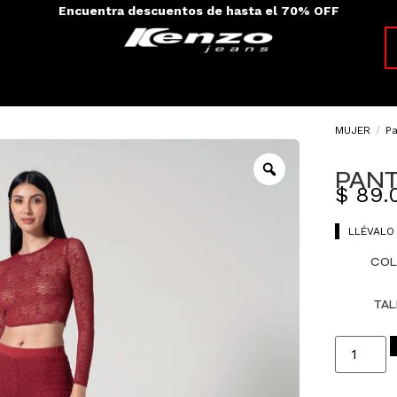
Encuentra descuentos de hasta el 70% OFF
MUJER
/
P
PAN
$
89.
LLÉVALO
COL
TAL