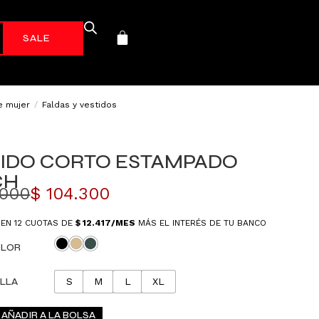
-70%*
e mujer
/
Faldas y vestidos
TIDO CORTO ESTAMPADO
CH
.000
$
104.300
 EN 12 CUOTAS DE
$
12.417
/MES
MÁS EL INTERÉS DE TU BANCO
LOR
LLA
S
M
L
XL
AÑADIR A LA BOLSA