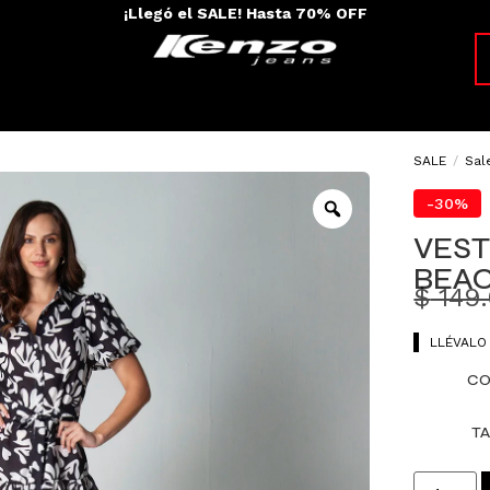
Encuentra descuentos de hasta el 70% OFF
SALE
/
Sal
-30%
VES
BEA
$
149
LLÉVALO
CO
TA