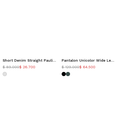
Short Denim Straight Paulina
Pantalon Unicolor Wide Leg Zac
Nuevo
-50%
-70%
$
89.000
$
26.700
$
129.000
$
64.500