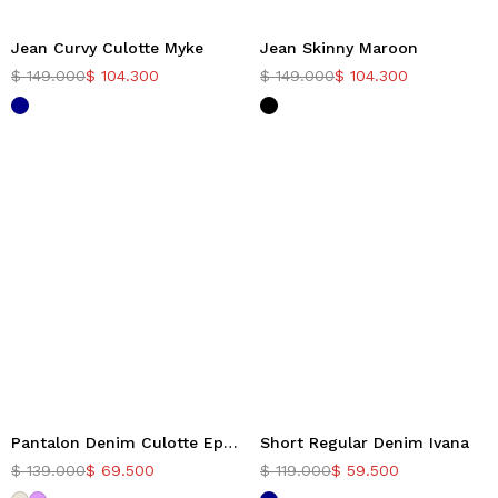
Jean Curvy Culotte Myke
Jean Skinny Maroon
-30%
-30%
$
149.000
$
104.300
$
149.000
$
104.300
Pantalon Denim Culotte Epico
Short Regular Denim Ivana
-50%
-50%
$
139.000
$
69.500
$
119.000
$
59.500