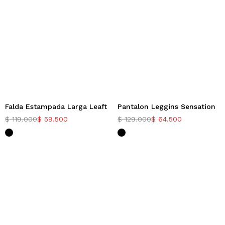
Falda Estampada Larga Leaft
Pantalon Leggins Sensation
-50%
-50%
$
119.000
$
59.500
$
129.000
$
64.500