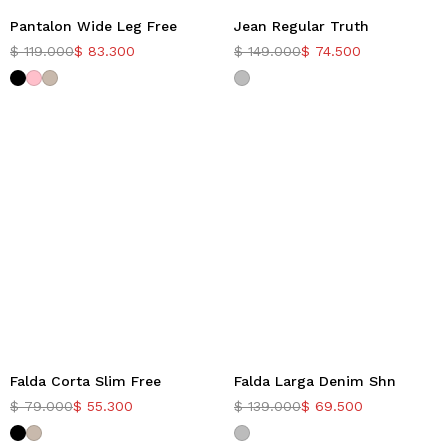
Pantalon Wide Leg Free
Jean Regular Truth
-30%
-50%
$
119.000
$
83.300
$
149.000
$
74.500
Falda Corta Slim Free
Falda Larga Denim Shn
-30%
-50%
$
79.000
$
55.300
$
139.000
$
69.500