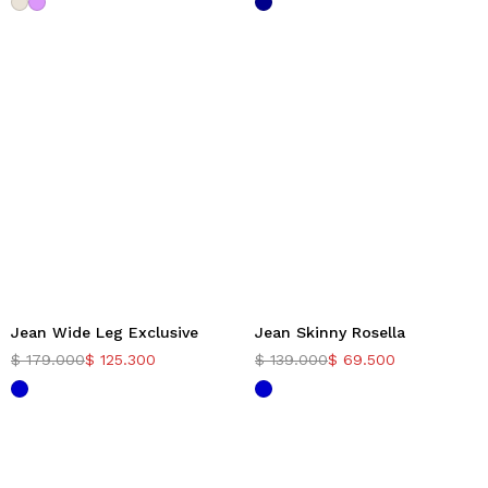
Jean Wide Leg Exclusive
Jean Skinny Rosella
-30%
-50%
$
179.000
$
125.300
$
139.000
$
69.500