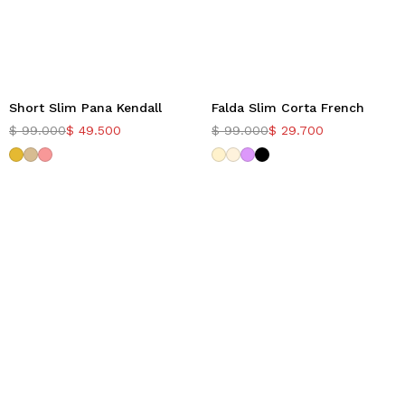
Short Slim Pana Kendall
Falda Slim Corta French
-50%
-70%
$
99.000
$
49.500
$
99.000
$
29.700