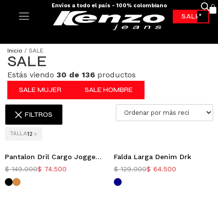
Envíos a todo el país - 100% colombiano
-70%*
Inicio
/ SALE
SALE
Estás viendo
30 de 136
productos
SALE MUJER
SALE HOMBRE
FILTROS
×
TALLA
12
Pantalon Dril Cargo Jogger Brad
Falda Larga Denim Drk
Nuevo
-50%
-50%
$
149.000
$
74.500
$
129.000
$
64.500