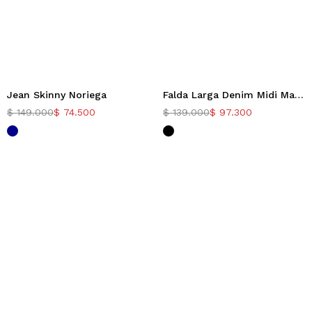
Jean Skinny Noriega
Falda Larga Denim Midi Madison
-50%
-30%
$
149.000
$
74.500
$
139.000
$
97.300