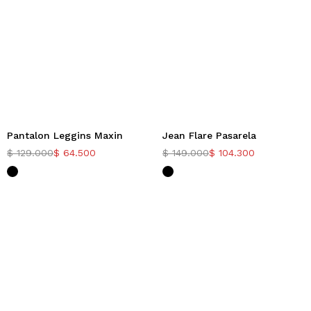
Pantalon Leggins Maxin
Jean Flare Pasarela
-50%
-30%
$
129.000
$
64.500
$
149.000
$
104.300