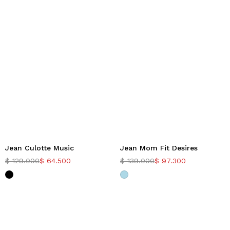
Jean Culotte Music
Jean Mom Fit Desires
-50%
-30%
$
129.000
$
64.500
$
139.000
$
97.300