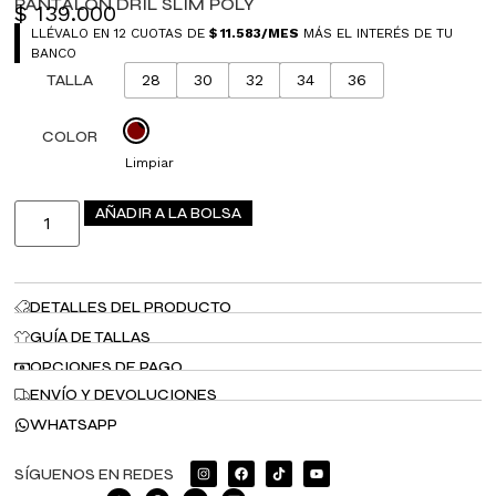
PANTALON DRIL SLIM POLY
$
139.000
LLÉVALO EN 12 CUOTAS DE
$
11.583
/MES
MÁS EL INTERÉS DE TU
BANCO
TALLA
28
30
32
34
36
COLOR
Limpiar
AÑADIR A LA BOLSA
DETALLES DEL PRODUCTO
GUÍA DE TALLAS
OPCIONES DE PAGO
ENVÍO Y DEVOLUCIONES
WHATSAPP
SÍGUENOS EN REDES