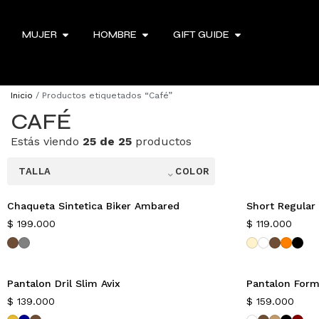
MUJER
HOMBRE
GIFT GUIDE
Inicio
/ Productos etiquetados “Café”
CAFÉ
Estás viendo
25 de 25
productos
⌃
TALLA
COLOR
Chaqueta Sintetica Biker Ambared
Short Regular
Nuevo
Nuevo
$
199.000
$
119.000
Pantalon Dril Slim Avix
Pantalon Form
Color nuevo
Nuevo
$
139.000
$
159.000