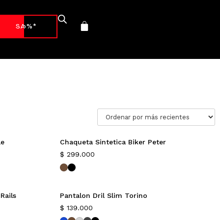
-70%*
le
Chaqueta Sintetica Biker Peter
Nuevo
$
299.000
Rails
Pantalon Dril Slim Torino
Nuevo
$
139.000
Color nuevo