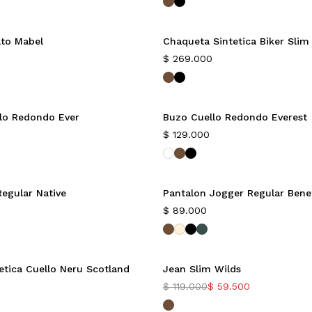
lto Mabel
Chaqueta Sintetica Biker Slim
Nuevo
$
269.000
lo Redondo Ever
Buzo Cuello Redondo Everest
$
129.000
Regular Native
Pantalon Jogger Regular Ben
$
89.000
etica Cuello Neru Scotland
Jean Slim Wilds
-50%
$
119.000
$
59.500