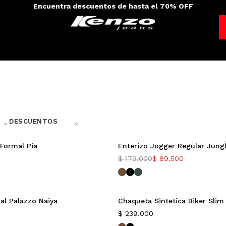
Encuentra descuentos de hasta el 70% OFF
⌃
⌃
DESCUENTOS
 Formal Pia
Enterizo Jogger Regular Jung
Nuevo
$
179.000
$
89.500
-50%
al Palazzo Naiya
Chaqueta Sintetica Biker Slim 
Nuevo
$
239.000