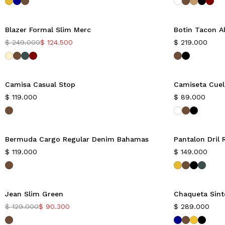
Blazer Formal Slim Merc
Botin Tacon A
Nuevo
Nuevo
$
249.000
$
124.500
$
219.000
-50%
Camisa Casual Stop
Camiseta Cuel
Nuevo
$
119.000
$
89.000
Bermuda Cargo Regular Denim Bahamas
Pantalon Dril 
$
119.000
$
149.000
Jean Slim Green
Chaqueta Sint
-30%
$
129.000
$
90.300
$
289.000