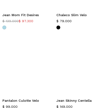
Jean Mom Fit Desires
Chaleco Slim Velo
-30%
$
139.000
$
97.300
$
79.000
Pantalon Culotte Velo
Jean Skinny Centella
$
99.000
$
149.000