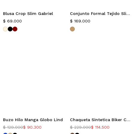
Blusa Crop Slim Gabriel
Conjunto Formal Tejido Slim Everyday
$
69.000
$
169.000
Buzo Hilo Manga Globo Lind
Chaqueta Sintetica Biker Crystal
-30%
-50%
$
129.000
$
90.300
$
229.000
$
114.500