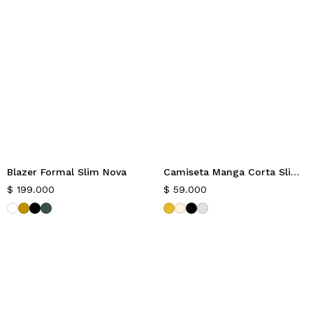
Blazer Formal Slim Nova
Camiseta Manga Corta Slim Lingx
Nuevo
Nuevo
$
199.000
$
59.000