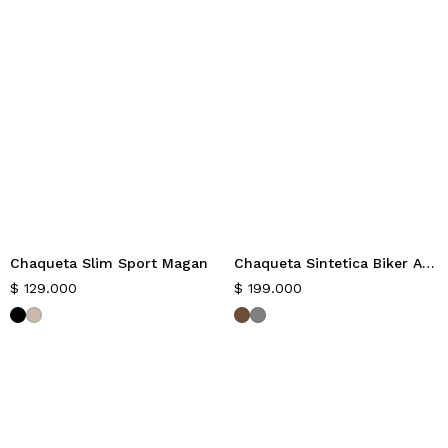
Chaqueta Slim Sport Magan
Chaqueta Sintetica Biker Ambared
Nuevo
Nuevo
$
129.000
$
199.000