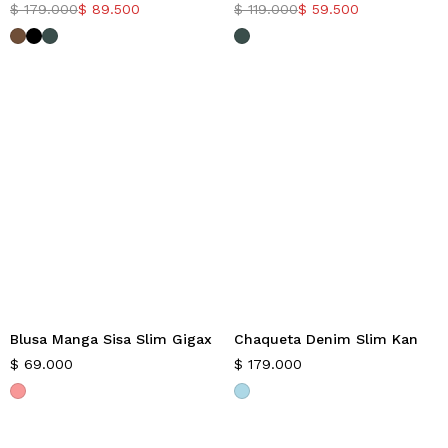
-50%
-50%
$
179.000
$
89.500
$
119.000
$
59.500
Blusa Manga Sisa Slim Gigax
Chaqueta Denim Slim Kan
Nuevo
Nuevo
$
69.000
$
179.000