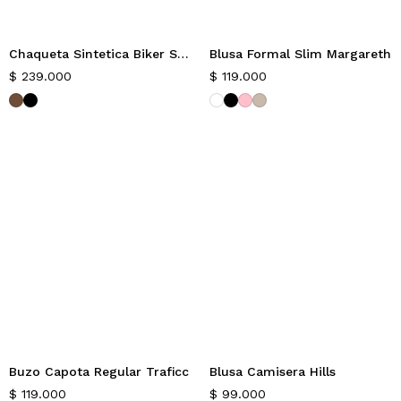
Chaqueta Sintetica Biker Slim Rails
Blusa Formal Slim Margareth
Nuevo
Nuevo
$
239.000
$
119.000
Buzo Capota Regular Traficc
Blusa Camisera Hills
Nuevo
Nuevo
$
119.000
$
99.000