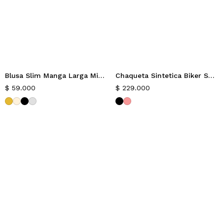
Blusa Slim Manga Larga Mingx
Chaqueta Sintetica Biker Slim Suecia
Nuevo
Nuevo
$
59.000
$
229.000