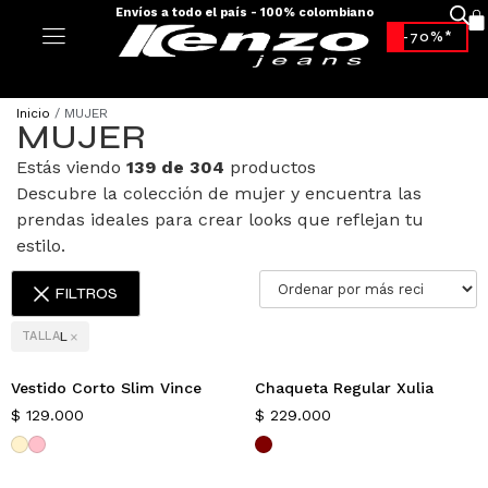
Envíos a todo el país - 100% colombiano
-70%*
Inicio
/ MUJER
MUJER
Estás viendo
139 de 304
productos
Descubre la colección de mujer y encuentra las
prendas ideales para crear looks que reflejan tu
estilo.
FILTROS
×
TALLA
L
Vestido Corto Slim Vince
Chaqueta Regular Xulia
Nuevo
Nuevo
Exclusivo
$
129.000
$
229.000