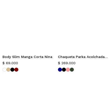
Body Slim Manga Corta Nina
Chaqueta Parka Acolchada Slim Tainyx
Nuevo
Nuevo
$
69.000
$
269.000