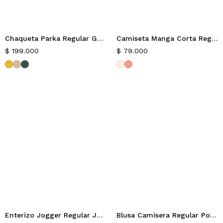
Chaqueta Parka Regular Gamma
Camiseta Manga Corta Regular Dinix
Nuevo
Nuevo
$
199.000
$
79.000
Enterizo Jogger Regular Jungle
Blusa Camisera Regular Portland
Nuevo
Nuevo